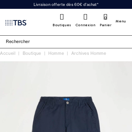
Livraison offerte dès 60€ d'achat*
0
Menu
Boutiques
Connexion
Panier
Accueil
Boutique
Homme
Archives Homme