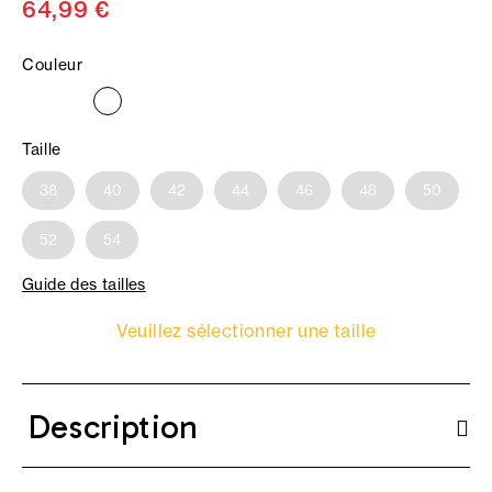
64,99 €
Couleur
Taille
38
40
42
44
46
48
50
52
54
Guide des tailles
Veuillez sélectionner une taille
Description