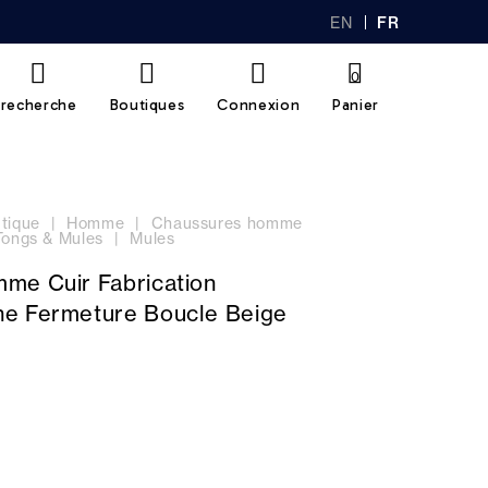
EN
FR
GL
AN
IS
Ç
H
AI
0
S
recherche
Boutiques
Connexion
Panier
tique
Homme
Chaussures homme
Tongs & Mules
Mules
me Cuir Fabrication
e Fermeture Boucle Beige