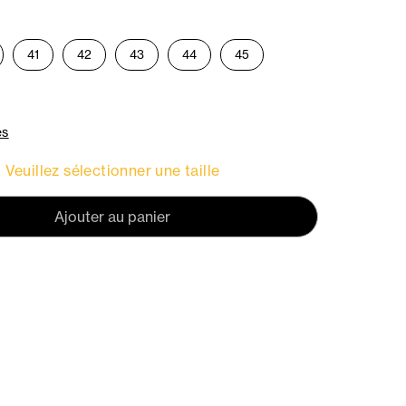
41
42
43
44
45
es
Veuillez sélectionner une taille
Ajouter au panier