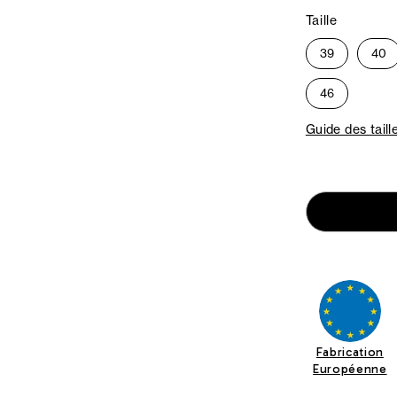
Taille
39
40
46
Guide des taill
Fabrication
Européenne