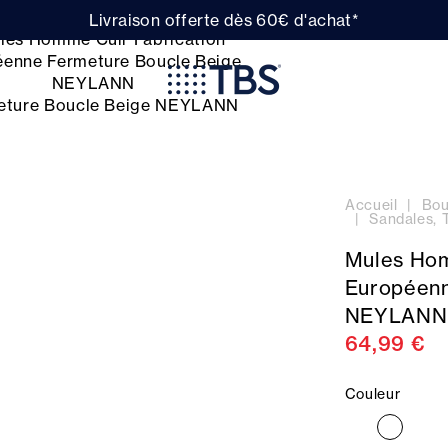
Livraison offerte dès 60€ d'achat*
Accueil
Bou
Sandales, 
Mules Hom
Européenn
NEYLANN
64,99 €
Couleur