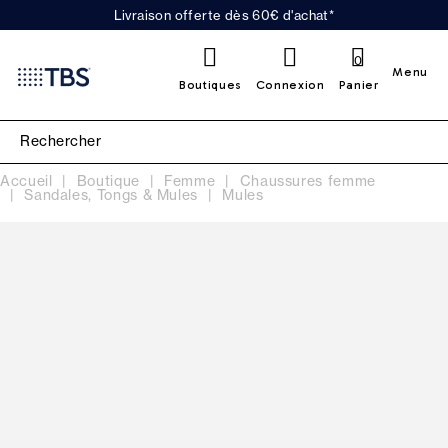
Livraison offerte dès 60€ d'achat*
0
Menu
Boutiques
Connexion
Panier
Accueil
Boutique
Femme
Chaussures femme
Sandales, Tongs & Mules
Mules