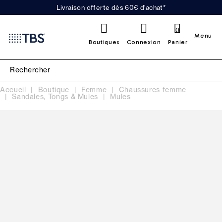
Livraison offerte dès 60€ d'achat*
0
Menu
Boutiques
Connexion
Panier
Accueil
Boutique
Femme
Chaussures femme
Sandales, Tongs & Mules
Mules