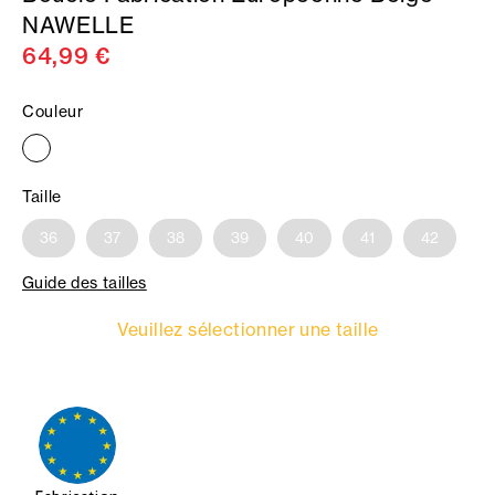
NAWELLE
64,99 €
Couleur
Taille
36
37
38
39
40
41
42
Guide des tailles
Veuillez sélectionner une taille