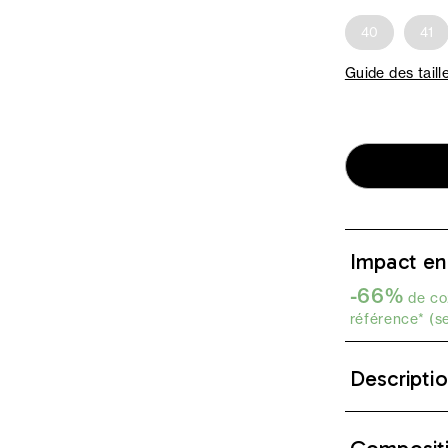
40
41
Guide des taill
Impact en
-66%
de co2
référence* (s
Descripti