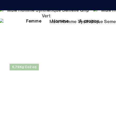
Femme
Homme
A propos
6,79Kg Co2 eq