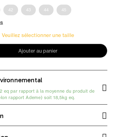
42
43
44
45
es
Veuillez sélectionner une taille
Ajouter au panier
vironnemental
 eq par rapport à la moyenne du produit de
elon
rapport Ademe
) soit 18,5kg eq.
on