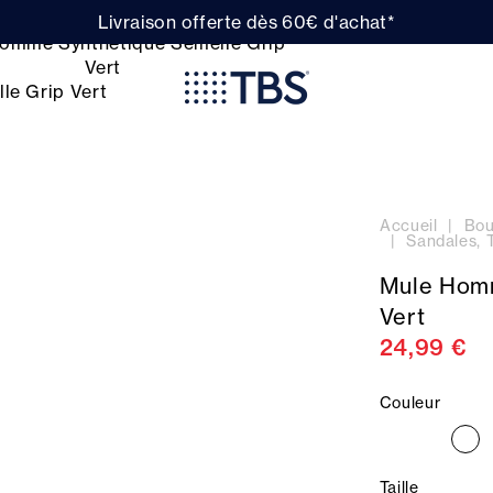
Livraison offerte dès 60€ d'achat*
Accueil
Bou
Sandales, 
Mule Homm
Vert
24,99 €
Couleur
Taille