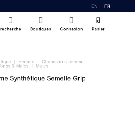
EN
FR
GL
AN
IS
Ç
H
AI
0
S
recherche
Boutiques
Connexion
Panier
tique
Homme
Chaussures homme
Tongs & Mules
Mules
e Synthétique Semelle Grip