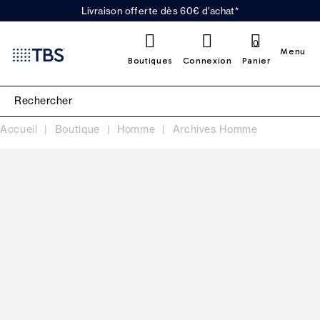
Livraison offerte dès 60€ d'achat*
0
Menu
Boutiques
Connexion
Panier
Accueil
Boutique
Homme
Archives Homme