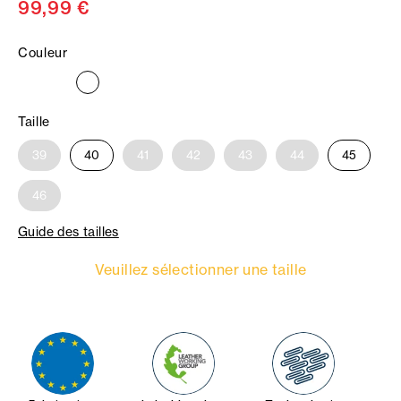
99,99 €
Couleur
Taille
39
40
41
42
43
44
45
46
Guide des tailles
Veuillez sélectionner une taille