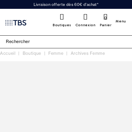
Livraison offerte dès 60€ d'achat*
0
Menu
Boutiques
Connexion
Panier
Accueil
Boutique
Femme
Archives Femme