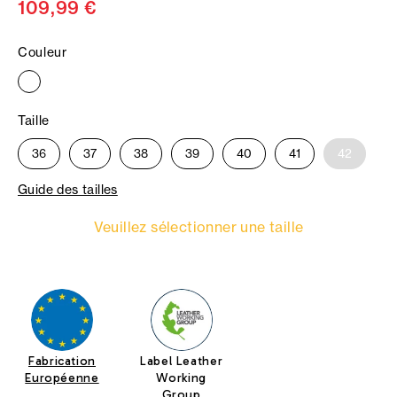
109,99 €
Couleur
Taille
36
37
38
39
40
41
42
Guide des tailles
Veuillez sélectionner une taille
Fabrication
Label Leather
Européenne
Working
Group