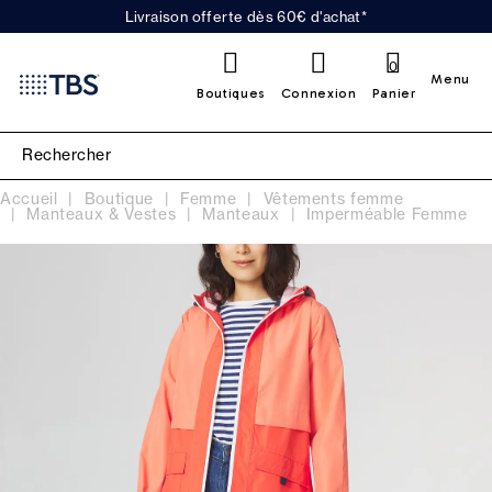
Livraison offerte dès 60€ d'achat*
0
Menu
Boutiques
Connexion
Panier
Accueil
Boutique
Femme
Vêtements femme
Manteaux & Vestes
Manteaux
Imperméable Femme