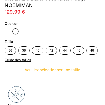
NOEMIMAN
129,99 €
Couleur
Taille
36
38
40
42
44
46
48
Guide des tailles
Veuillez sélectionner une taille