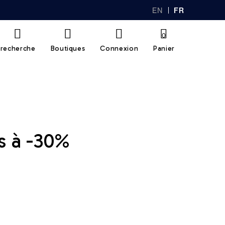
EN
FR
GL
AN
IS
Ç
H
AI
0
S
recherche
Boutiques
Connexion
Panier
s à -30%