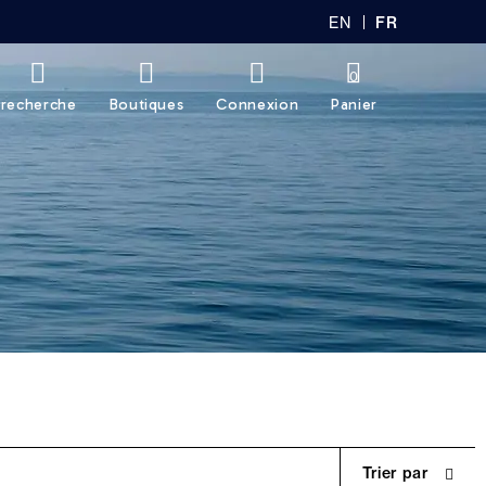
EN
FR
GL
AN
IS
Ç
H
AI
0
S
recherche
Boutiques
Connexion
Panier
Trier par