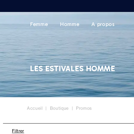
Femme
Homme
A propos
LES ESTIVALES HOMME
Accueil
Boutique
Promos
Filtrer