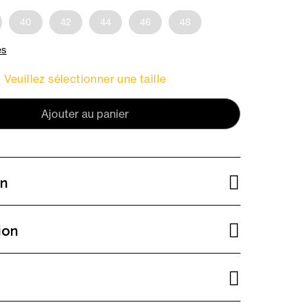
40
42
44
46
48
es
Veuillez sélectionner une taille
Ajouter au panier
on
ion