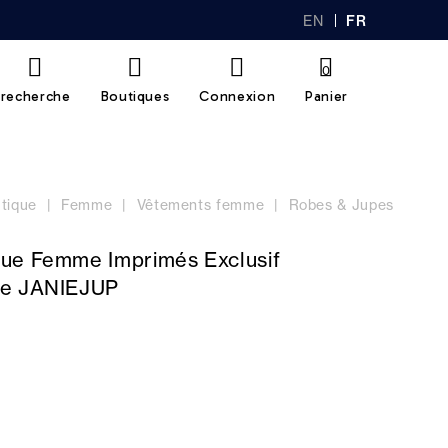
EN
FR
GL
AN
IS
Ç
H
AI
0
S
recherche
Boutiques
Connexion
Panier
tique
Femme
Vêtements femme
Robes & Jupes
ue Femme Imprimés Exclusif
ne JANIEJUP