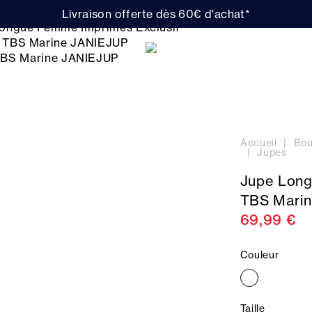
Livraison offerte dès 60€ d'achat*
Accueil
Bou
Jupes
Jupe Long
TBS Mari
69,99 €
Couleur
Taille