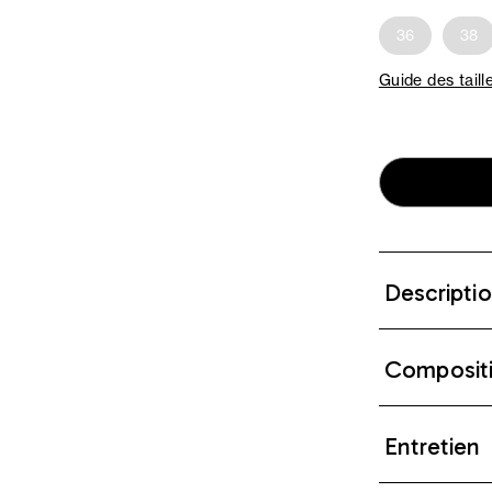
36
38
Guide des taill
Descripti
Composit
Entretien