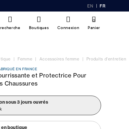
EN
FR
GL
AN
IS
Ç
H
AI
0
S
recherche
Boutiques
Connexion
Panier
tique
Femme
Accessoires femme
Produits d'entretien
ABRIQUÉ EN FRANCE
urrissante et Protectrice Pour
es Chaussures
on sous 3 jours ouvrés
ck
t en boutique