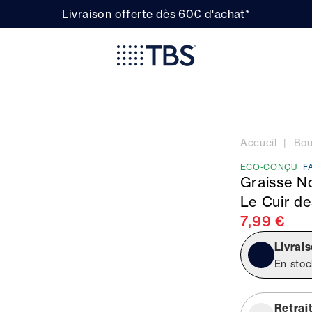
Livraison offerte dès 60€ d'achat*
Accueil
Bou
ECO-CONÇU
F
Graisse No
Le Cuir d
7,99 €
Livrais
En sto
Retrai