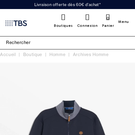
Livraison offerte dès 60€ d'achat*
0
Menu
Boutiques
Connexion
Panier
Accueil
Boutique
Homme
Archives Homme