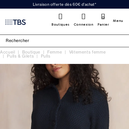
Livraison offerte dès 60€ d'achat*
0
Menu
Boutiques
Connexion
Panier
Accueil
Boutique
Femme
Vêtements femme
Pulls & Gilets
Pulls