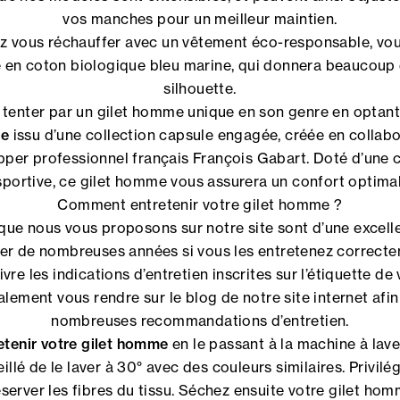
vos manches pour un meilleur maintien.
ez vous réchauffer avec un vêtement éco-responsable, vou
 en coton biologique bleu marine, qui donnera beaucoup 
silhouette.
s tenter par un gilet homme unique en son genre en optan
ge
issu d’une collection capsule engagée, créée en collabo
ipper professionnel français François Gabart. Doté d’une 
sportive, ce gilet homme vous assurera un confort optimal
Comment entretenir votre gilet homme ?
que nous vous proposons sur notre site sont d’une excelle
ter de nombreuses années si vous les entretenez correct
vre les indications d’entretien inscrites sur l’étiquette d
ement vous rendre sur le blog de notre site internet afin
nombreuses recommandations d’entretien.
etenir votre gilet homme
en le passant à la machine à lave
seillé de le laver à 30° avec des couleurs similaires. Privil
éserver les fibres du tissu. Séchez ensuite votre gilet ho