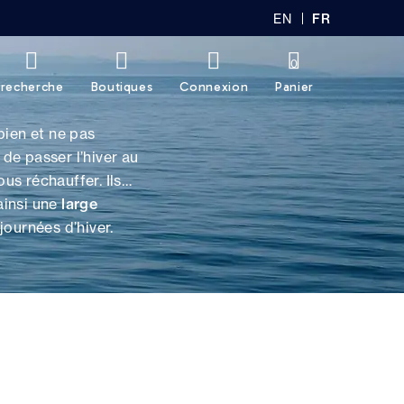
EN
FR
GL
AN
IS
Ç
H
AI
0
S
recherche
Boutiques
Connexion
Panier
 bien et ne pas
 de passer l’hiver au
us réchauffer. Ils
ainsi une
large
journées d’hiver.