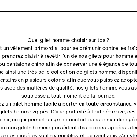
Quel gilet homme choisir sur tbs ?
t un vêtement primordial pour se prémunir contre les fra
 prendrez plaisir à revêtir l’un de nos gilets pour homme et
ou pantalons chino afin de conserver une élégance de tous
 ainsi une très belle collection de gilets homme, disponi
certains en plusieurs coloris, afin que vous puissiez adopt
 avec des matières de qualité, nos gilets homme vous as
souplesse à tout moment de la journée.
ez un
gilet homme facile à porter en toute circonstance
, 
gilets homme zippés. D’une praticité à toute épreuve, ces
clair, ce qui permet un grand confort dans le maintien gén
art de nos gilets homme possèdent des poches zippées latér
 de nos modèles sont extensibles, et peuvent ainsi s’ajuster