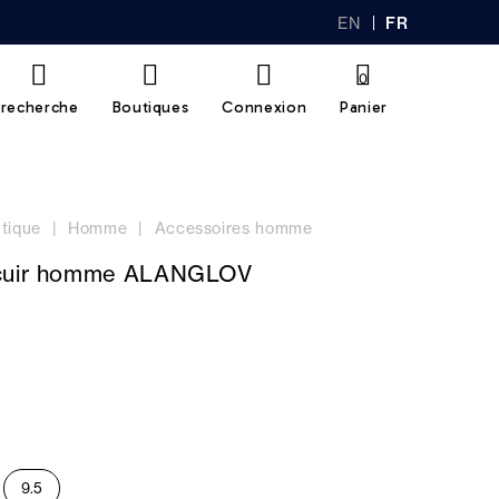
EN
FR
GL
AN
IS
Ç
H
AI
0
S
recherche
Boutiques
Connexion
Panier
tique
Homme
Accessoires homme
 cuir homme ALANGLOV
9.5