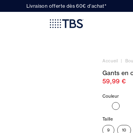
Livraison offerte dès 60€ d'achat*
Accueil
Bou
Gants en
59,99 €
Couleur
Taille
9
10