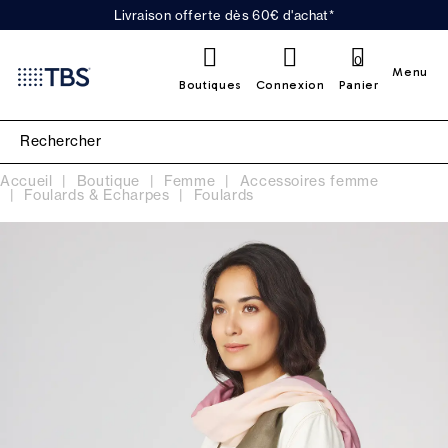
Livraison offerte dès 60€ d'achat*
0
Menu
Boutiques
Connexion
Panier
Accueil
Boutique
Femme
Accessoires femme
Foulards & Echarpes
Foulards