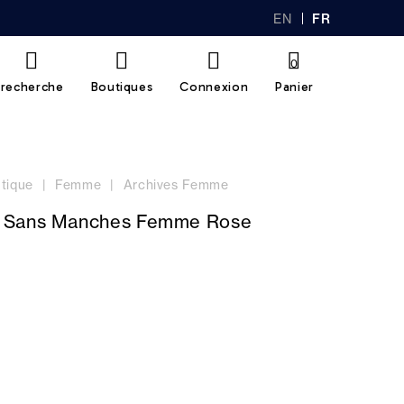
EN
FR
GL
AN
IS
Ç
H
AI
0
S
recherche
Boutiques
Connexion
Panier
tique
Femme
Archives Femme
 Sans Manches Femme Rose
N