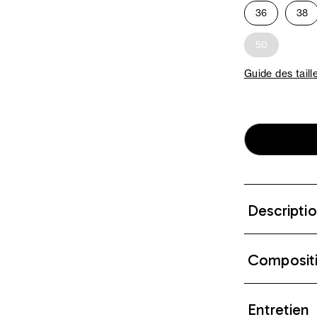
36
38
50
Guide des taill
Descripti
Composit
Entretien