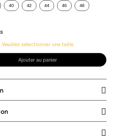
40
42
44
46
48
es
Veuillez sélectionner une taille
Ajouter au panier
on
ion