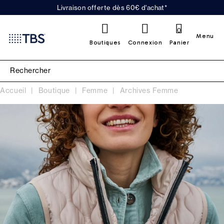
Livraison offerte dès 60€ d'achat*
0
Menu
Boutiques
Connexion
Panier
Accueil
Boutique
Femme
Archives Femme