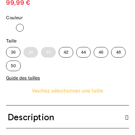
99,99 €
Couleur
Taille
36
38
40
42
44
46
48
50
Guide des tailles
Veuillez sélectionner une taille
Description