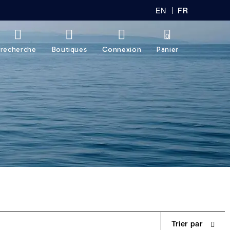
EN
FR
GL
AN
IS
Ç
H
AI
0
S
recherche
Boutiques
Connexion
Panier
Trier par