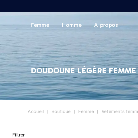
Femme
Homme
A propos
DOUDOUNE LÉGÈRE FEMME
Accueil
Boutique
Femme
Vêtements fem
Filtrer