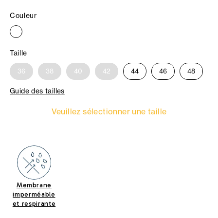
Couleur
Taille
36
38
40
42
44
46
48
Guide des tailles
Veuillez sélectionner une taille
Membrane
imperméable
et respirante