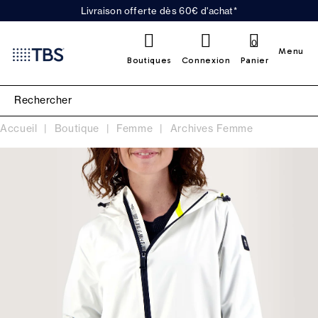
Livraison offerte dès 60€ d'achat*
0
Menu
Boutiques
Connexion
Panier
Accueil
Boutique
Femme
Archives Femme