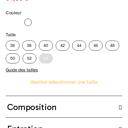
Couleur
Taille
36
38
40
42
44
46
48
50
52
54
Guide des tailles
Veuillez sélectionner une taille
Composition