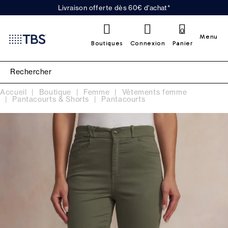
Livraison offerte dès 60€ d'achat*
0
Menu
Boutiques
Connexion
Panier
Accueil
Boutique
Femme
Vêtements femme
Pantacourts & Shorts
Pantacourts