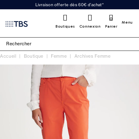
Livraison offerte dès 60€ d'achat*
0
Menu
Boutiques
Connexion
Panier
Accueil
Boutique
Femme
Archives Femme