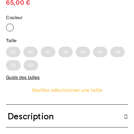
65,00 €
Couleur
Taille
36
38
40
42
44
46
48
50
52
Guide des tailles
Veuillez sélectionner une taille
Description