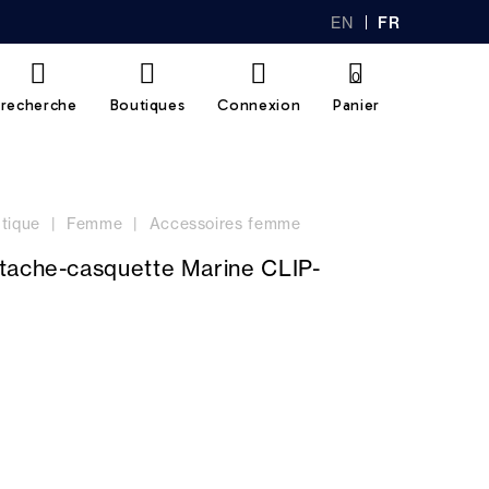
EN
FR
GL
AN
IS
Ç
H
AI
0
S
recherche
Boutiques
Connexion
Panier
tique
Femme
Accessoires femme
tache-casquette Marine CLIP-