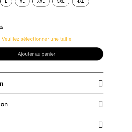
L
XL
XXL
3XL
4XL
es
Veuillez sélectionner une taille
Ajouter au panier
on
ion