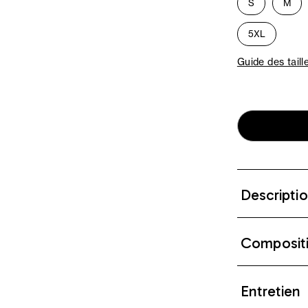
S
M
5XL
Guide des taill
Descripti
Composit
Entretien