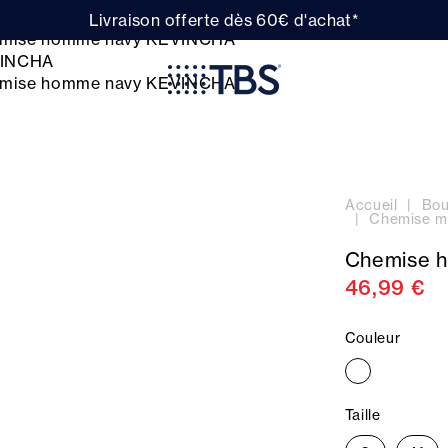
Livraison offerte dès 60€ d'achat*
Accueil
Bou
Chemise m
Chemise 
46,99 €
Couleur
Taille