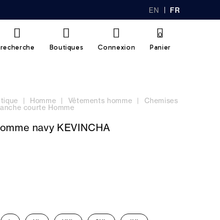
EN
FR
GL
AN
IS
Ç
H
AI
0
S
recherche
Boutiques
Connexion
Panier
tique
Homme
Vêtements homme
Chemises
anche courte Homme
homme navy KEVINCHA