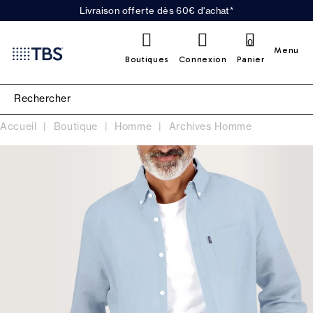
Livraison offerte dès 60€ d'achat*
0
Menu
Boutiques
Connexion
Panier
Accueil
Boutique
Homme
Archives Homme