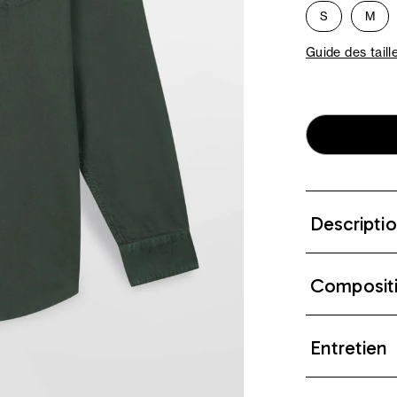
S
M
Guide des taill
Descripti
Composit
Entretien