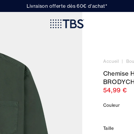
Livraison offerte dès 60€ d'achat*
Accueil
Bou
Chemise H
BRODYC
54,99 €
Couleur
Taille