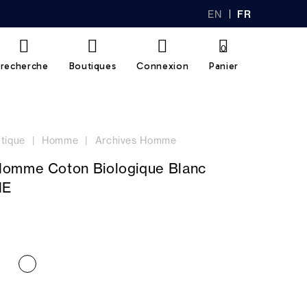
EN
FR
GL
AN
IS
Ç
H
AI
0
S
recherche
Boutiques
Connexion
Panier
tique
Homme
Archives Homme
omme Coton Biologique Blanc
HE