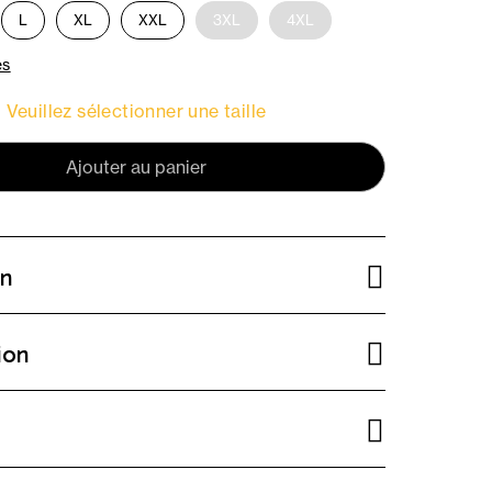
L
XL
XXL
3XL
4XL
es
Veuillez sélectionner une taille
Ajouter au panier
on
ion