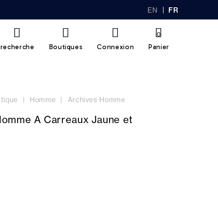
EN
FR
GL
AN
IS
Ç
H
AI
0
S
recherche
Boutiques
Connexion
Panier
tique
Homme
Archives Homme
omme A Carreaux Jaune et