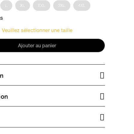
L
XL
XXL
3XL
4XL
es
Veuillez sélectionner une taille
Ajouter au panier
on
ion