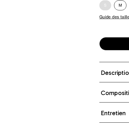
S
M
Guide des taill
Descripti
Composit
Entretien