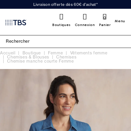
Livraison offerte dès 60€ d'achat*
0
Menu
Boutiques
Connexion
Panier
Accueil
Boutique
Femme
Vêtements femme
Chemises & Blouses
Chemises
Chemise manche courte Femme