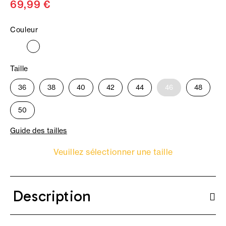
69,99 €
Couleur
Taille
36
38
40
42
44
46
48
50
Guide des tailles
Veuillez sélectionner une taille
Description