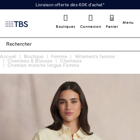
Livraison offerte dès 60€ d'achat*
0
Menu
Boutiques
Connexion
Panier
Accueil
Boutique
Femme
Vêtements femme
Chemises & Blouses
Chemises
Chemise manche longue Femme