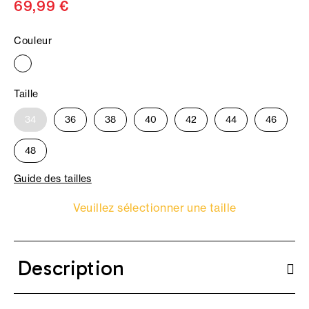
69,99 €
Couleur
Taille
34
36
38
40
42
44
46
48
Guide des tailles
Veuillez sélectionner une taille
Description