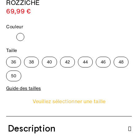
ROZZICHE
69,99 €
Couleur
Taille
36
38
40
42
44
46
48
50
Guide des tailles
Veuillez sélectionner une taille
Description