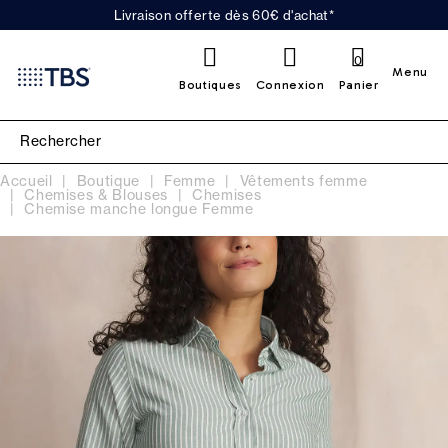
Livraison offerte dès 60€ d'achat*
0
Menu
Boutiques
Connexion
Panier
Accueil
Boutique
Femme
Vêtements femme
Chemises & Blouses
Chemises
Chemise manche longue Femme