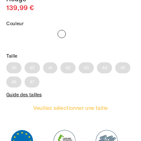
139,99 €
Couleur
Taille
39
40
41
42
43
44
45
46
47
Guide des tailles
Veuillez sélectionner une taille