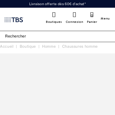
Livraison offerte dès 60€ d'achat*
0
Menu
Boutiques
Connexion
Panier
Accueil
Boutique
Homme
Chaussures homme