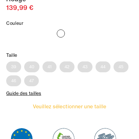
139,99 €
Couleur
Taille
39
40
41
42
43
44
45
46
47
Guide des tailles
Veuillez sélectionner une taille