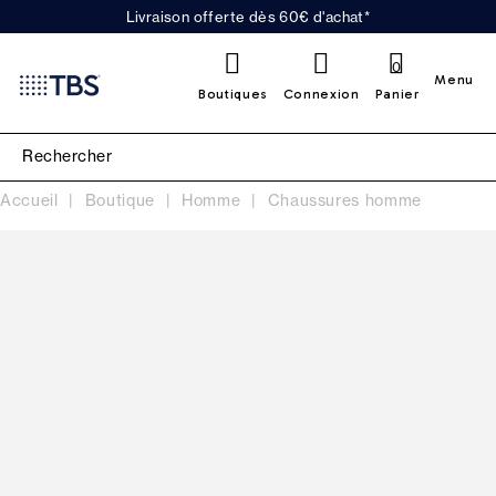
Livraison offerte dès 60€ d'achat*
0
Menu
Boutiques
Connexion
Panier
Accueil
Boutique
Homme
Chaussures homme