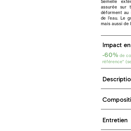
Semelle exté
assurée sur 
déforment au 
de l’eau. Le g
mais aussi de 
Impact en
-60%
de co
référence* (s
Descripti
Composit
Entretien