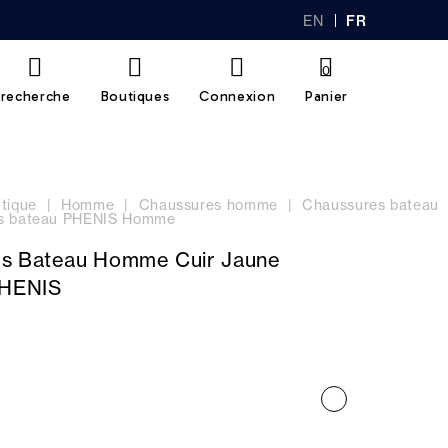
EN
FR
GL
AN
IS
Ç
H
AI
0
S
recherche
Boutiques
Connexion
Panier
tique
Homme
Chaussures homme
Chaussures bateau
s bateau PHENIS Homme
s Bateau Homme Cuir Jaune
PHENIS