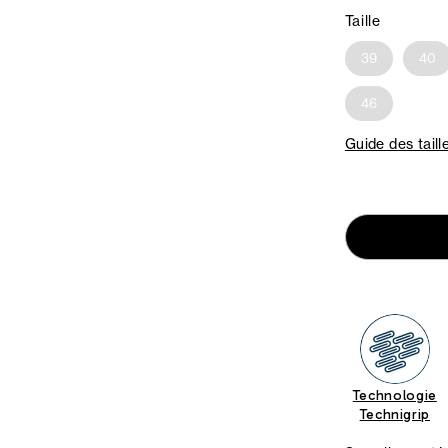
Taille
39
40
46
Guide des taill
Technologie
Technigrip