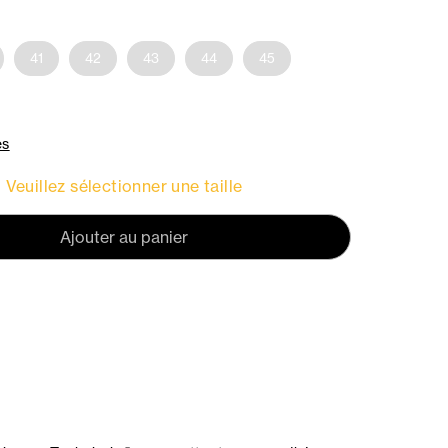
41
42
43
44
45
es
Veuillez sélectionner une taille
Ajouter au panier