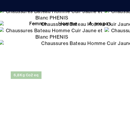
Femme
Homme
A propos
6,8Kg Co2 eq