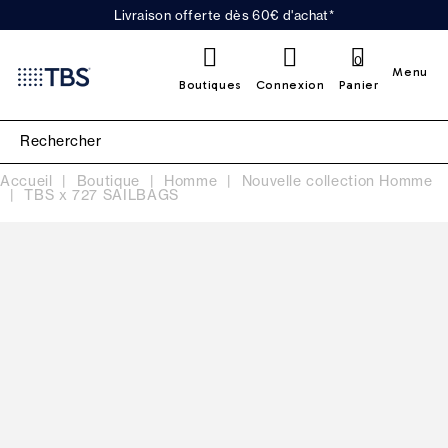
Livraison offerte dès 60€ d'achat*
0
Menu
Boutiques
Connexion
Panier
Accueil
Boutique
Homme
Nouvelle collection Homme
TBS x 727 SAILBAGS