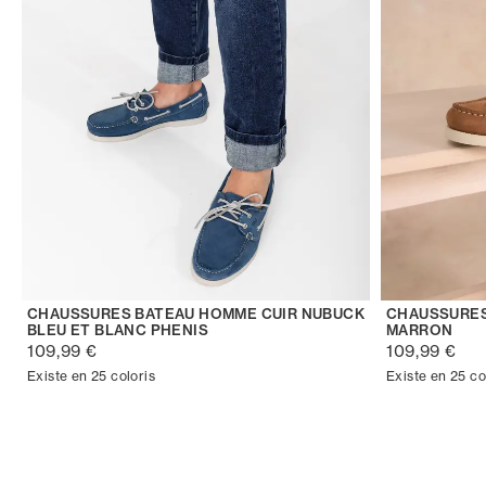
CHAUSSURES BATEAU HOMME CUIR NUBUCK
CHAUSSURES
BLEU ET BLANC PHENIS
MARRON
109,99 €
109,99 €
Existe en 25 coloris
Existe en 25 co