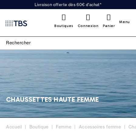
Livraison offerte dès 60€ d'achat*
0
Menu
Boutiques
Connexion
Panier
CHAUSSETTES HAUTE FEMME
Accueil
Boutique
Femme
Accessoires femme
Cha