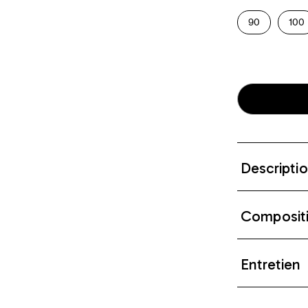
90
100
Descripti
Composit
Entretien