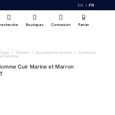
EN
FR
GL
AN
IS
Ç
H
AI
0
S
recherche
Boutiques
Connexion
Panier
tique
Homme
Accessoires homme
Ceintures
cuir Homme
Homme Cuir Marine et Marron
T