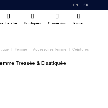
EN
FR
GL
AN
IS
Ç
H
AI
0
S
recherche
Boutiques
Connexion
Panier
tique
Femme
Accessoires femme
Ceintures
Femme Tressée & Elastiquée