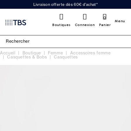
Livraison offerte dès 60€ d'achat*
0
Menu
Boutiques
Connexion
Panier
Accueil
Boutique
Femme
Accessoires femme
Casquettes & Bobs
Casquettes