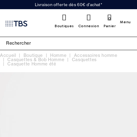
Livraison offerte dès 60€ d'achat*
0
Menu
Boutiques
Connexion
Panier
Accueil
Boutique
Homme
Accessoires homme
Casquettes & Bob Homme
Casquettes
Casquette Homme été