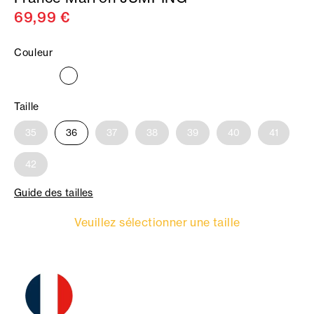
69,99 €
Couleur
Taille
35
36
37
38
39
40
41
42
Guide des tailles
Veuillez sélectionner une taille