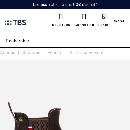
Livraison offerte dès 60€ d'achat*
0
Menu
Boutiques
Connexion
Panier
Accueil
Boutique
Femme
Archives Femme