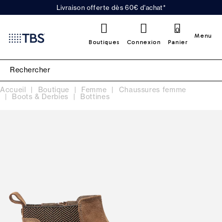
Livraison offerte dès 60€ d'achat*
0
Menu
Boutiques
Connexion
Panier
Accueil
Boutique
Femme
Chaussures femme
Boots & Derbies
Bottines