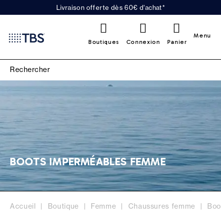
Livraison offerte dès 60€ d'achat*
0
Menu
Boutiques
Connexion
Panier
BOOTS IMPERMÉABLES FEMME
Accueil
Boutique
Femme
Chaussures femme
Boo