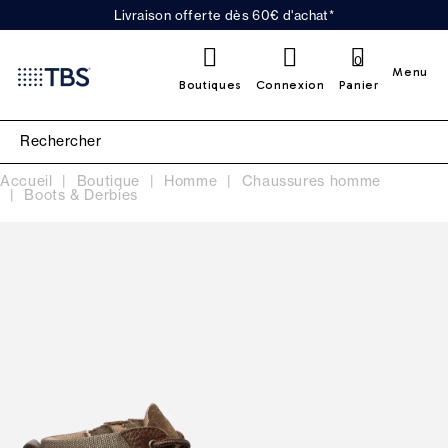
Livraison offerte dès 60€ d'achat*
0
Menu
Boutiques
Connexion
Panier
Accueil
Boutique
Homme
Chaussures homme
Boots & Derbies