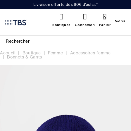
Livraison offerte dès 60€ d'achat*
0
Menu
Boutiques
Connexion
Panier
Accueil
Boutique
Femme
Accessoires femme
Bonnets & Gants