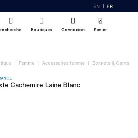
EN
FR
GL
AN
IS
Ç
H
AI
0
S
recherche
Boutiques
Connexion
Panier
tique
Femme
Accessoires femme
Bonnets & Gants
RANCE
xte Cachemire Laine Blanc