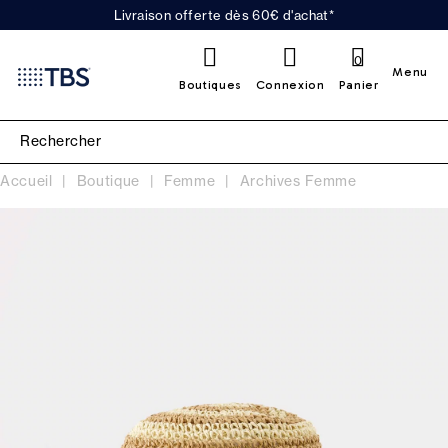
Livraison offerte dès 60€ d'achat*
0
Menu
Boutiques
Connexion
Panier
Accueil
Boutique
Femme
Archives Femme