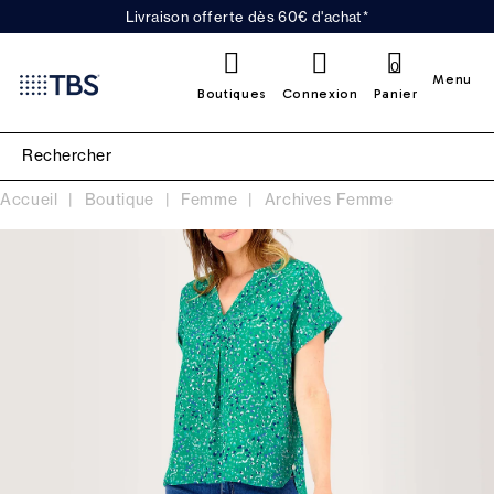
Livraison offerte dès 60€ d'achat*
0
Menu
Boutiques
Connexion
Panier
Accueil
Boutique
Femme
Archives Femme