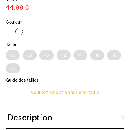
44,99 €
Couleur
Taille
36
38
40
42
44
46
48
50
Guide des tailles
Veuillez sélectionner une taille
Description