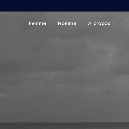
Femme
Homme
A propos