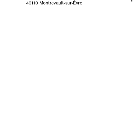
49110 Montrevault-sur-Èvre
Contactez-nous
4.6/5 sur 2171 avis
Vos avis nous font grandir