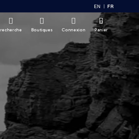
EN
FR
GL
AN
IS
Ç
H
AI
0
S
recherche
Boutiques
Connexion
Panier