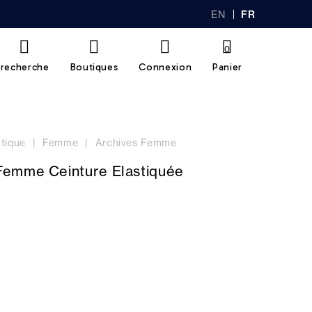
EN
FR
GL
AN
IS
Ç
H
AI
0
S
recherche
Boutiques
Connexion
Panier
tique
Femme
Archives Femme
emme Ceinture Elastiquée