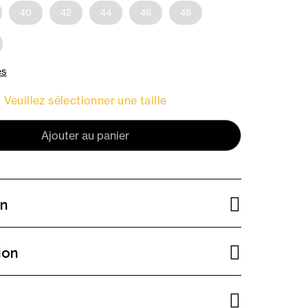
40
42
44
46
48
es
Veuillez sélectionner une taille
Ajouter au panier
on
ion