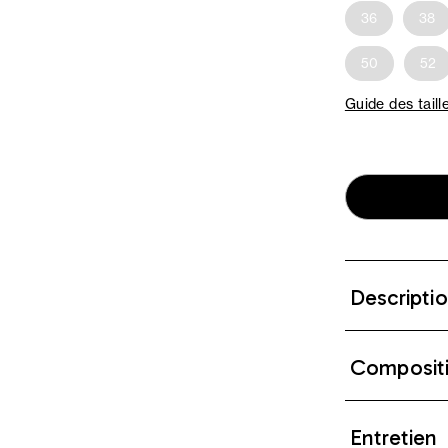
36
38
50
52
Guide des taill
Descripti
Composit
Entretien